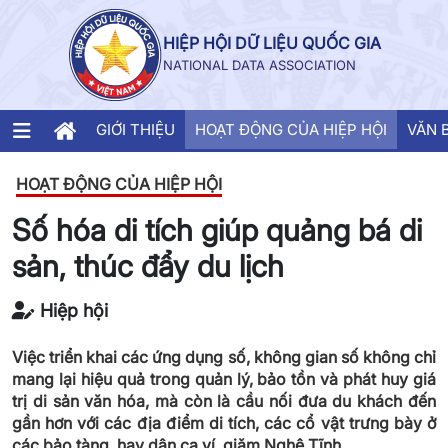
HIỆP HỘI DỮ LIỆU QUỐC GIA
NATIONAL DATA ASSOCIATION
GIỚI THIỆU
HOẠT ĐỘNG CỦA HIỆP HỘI
VĂN 
HOẠT ĐỘNG CỦA HIỆP HỘI
Số hóa di tích giúp quảng bá di
sản, thúc đẩy du lịch
Hiệp hội
Việc triển khai các ứng dụng số, không gian số không chỉ
mang lại hiệu quả trong quản lý, bảo tồn và phát huy giá
trị di sản văn hóa, mà còn là cầu nối đưa du khách đến
gần hơn với các địa điểm di tích, các cổ vật trưng bày ở
các bảo tàng, hay dân ca ví, giặm Nghệ Tĩnh.