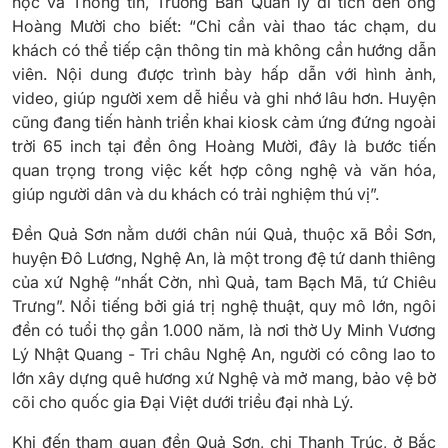
học và Thông tin, Trưởng Ban Quản lý di tích đền ông
Hoàng Mười cho biết: “Chỉ cần vài thao tác chạm, du
khách có thể tiếp cận thông tin mà không cần hướng dẫn
viên. Nội dung được trình bày hấp dẫn với hình ảnh,
video, giúp người xem dễ hiểu và ghi nhớ lâu hơn. Huyện
cũng đang tiến hành triển khai kiosk cảm ứng đứng ngoài
trời 65 inch tại đền ông Hoàng Mười, đây là bước tiến
quan trọng trong việc kết hợp công nghệ và văn hóa,
giúp người dân và du khách có trải nghiệm thú vị”.
Đền Quả Sơn nằm dưới chân núi Quả, thuộc xã Bồi Sơn,
huyện Đô Lương, Nghệ An, là một trong đệ tứ danh thiêng
của xứ Nghệ “nhất Cờn, nhì Quả, tam Bạch Mã, tứ Chiêu
Trưng”. Nổi tiếng bởi giá trị nghệ thuật, quy mô lớn, ngôi
đền có tuổi thọ gần 1.000 năm, là nơi thờ Uy Minh Vương
Lý Nhật Quang - Tri châu Nghệ An, người có công lao to
lớn xây dựng quê hương xứ Nghệ và mở mang, bảo vệ bờ
cõi cho quốc gia Đại Việt dưới triều đại nhà Lý.
Khi đến tham quan đền Quả Sơn, chị Thanh Trúc, ở Bắc