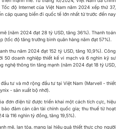
t triển mạnh mẽ. Từ tháng 10/2024, Việt Nam đã chính
. Tốc độ Internet của Việt Nam năm 2024 xếp thứ 37,
n cáp quang biển đi quốc tế lớn nhất từ trước đến nay
h mẽ (năm 2024 đạt 28 tỷ USD, tăng 36%). Thanh toán
ắp (tốc độ tăng trưởng bình quân hàng năm đạt 57%).
oanh thu năm 2024 đạt 152 tỷ USD, tăng 10,9%). Công
i 50 doanh nghiệp thiết kế vi mạch và 6 nghìn kỹ sư
ng nghệ thông tin tăng mạnh (năm 2024 đạt 18 tỷ USD,
ầu tư và mở rộng đầu tư tại Việt Nam (Marvell - thiết
ynix - sản xuất bộ nhớ).
a đơn điện tử được triển khai một cách tích cực, hiệu
bảo đảm cán cân tài chính quốc gia; thu thuế từ hoạt
 là 116 nghìn tỷ đồng, tăng 19,5%).
nh mẽ, lan tỏa, mang lại hiệu quả thiết thực cho người