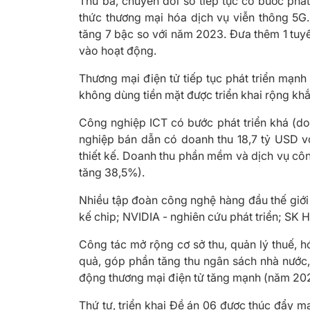
Thứ ba, chuyển đổi số tiếp tục có bước phá
thức thương mại hóa dịch vụ viễn thông 5G
tăng 7 bậc so với năm 2023. Đưa thêm 1 tuyế
vào hoạt động.
Thương mại điện tử tiếp tục phát triển mạn
không dùng tiền mặt được triển khai rộng kh
Công nghiệp ICT có bước phát triển khá (d
nghiệp bán dẫn có doanh thu 18,7 tỷ USD vớ
thiết kế. Doanh thu phần mềm và dịch vụ cô
tăng 38,5%).
Nhiều tập đoàn công nghệ hàng đầu thế giới đ
kế chip; NVIDIA - nghiên cứu phát triển; SK H
Công tác mở rộng cơ sở thu, quản lý thuế, hó
quả, góp phần tăng thu ngân sách nhà nước, 
động thương mại điện tử tăng mạnh (năm 2024
Thứ tư, triển khai Đề án 06 được thúc đẩy mạ