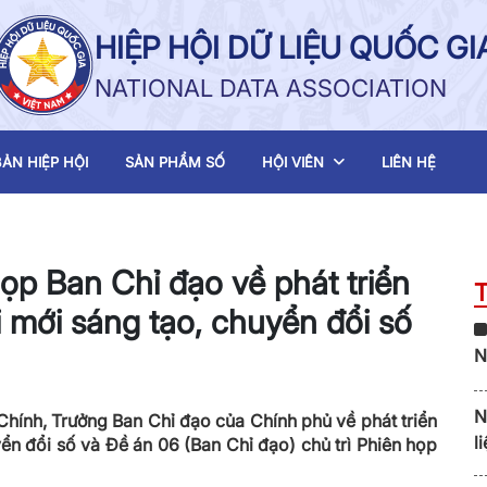
HIỆP HỘI DỮ LIỆU QUỐC GI
NATIONAL DATA ASSOCIATION
ẢN HIỆP HỘI
SẢN PHẨM SỐ
HỘI VIÊN
LIÊN HỆ
họp Ban Chỉ đạo về phát triển
 mới sáng tạo, chuyển đổi số
N
t
N
hính, Trưởng Ban Chỉ đạo của Chính phủ về phát triển
l
ển đổi số và Đề án 06 (Ban Chỉ đạo) chủ trì Phiên họp