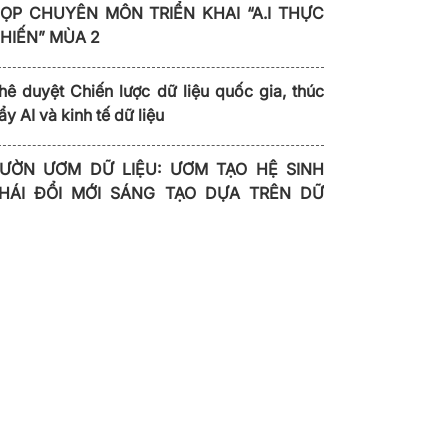
ỌP CHUYÊN MÔN TRIỂN KHAI “A.I THỰC
HIẾN” MÙA 2
hê duyệt Chiến lược dữ liệu quốc gia, thúc
ẩy AI và kinh tế dữ liệu
ƯỜN ƯƠM DỮ LIỆU: ƯƠM TẠO HỆ SINH
HÁI ĐỔI MỚI SÁNG TẠO DỰA TRÊN DỮ
IỆU