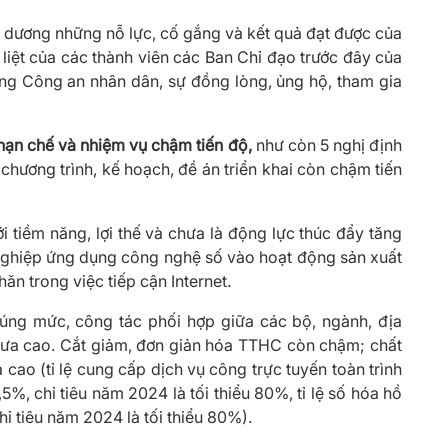
 dương những nỗ lực, cố gắng và kết quả đạt được của
liệt của các thành viên các Ban Chỉ đạo trước đây của
ng Công an nhân dân, sự đồng lòng, ủng hộ, tham gia
 hạn chế và nhiệm vụ chậm tiến độ,
như còn 5 nghị định
hương trình, kế hoạch, đề án triển khai còn chậm tiến
 tiềm năng, lợi thế và chưa là động lực thúc đẩy tăng
nghiệp ứng dụng công nghệ số vào hoạt động sản xuất
n trong việc tiếp cận Internet.
úng mức, công tác phối hợp giữa các bộ, ngành, địa
hưa cao. Cắt giảm, đơn giản hóa TTHC còn chậm; chất
cao (tỉ lệ cung cấp dịch vụ công trực tuyến toàn trình
%, chỉ tiêu năm 2024 là tối thiểu 80%, tỉ lệ số hóa hồ
ỉ tiêu năm 2024 là tối thiểu 80%).