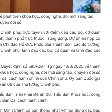
ề phát triển khoa học, công nghệ, đổi mới sáng tạo,
uyển đổi số
ở Chính phủ, trực tuyến với điểm cầu các bộ, cơ quan
nh, thành phố trực thuộc Trung ương. Dự phiên họp có
n Chỉ đạo Hồ Đức Phớc, Bùi Thanh Sơn; các Bộ trưởng,
Chính phủ; lãnh đạo các bộ, cơ quan và lãnh đạo các
h Quyết định số 598/QĐ-TTg ngày 13/3/2025 về thành
 khoa học, công nghệ, đổi mới sáng tạo, chuyển đổi số
o cải cách hành chính của Chính phủ, Ủy ban Quốc gia
ề án 06 của Thủ tướng Chính phủ.
iểu Ban Triển khai Đề án 06; Tiểu Ban Khoa học, công
u Ban Cải cách hành chính.
ạm Minh Chính cơ bản thống nhất với nội dung các báo