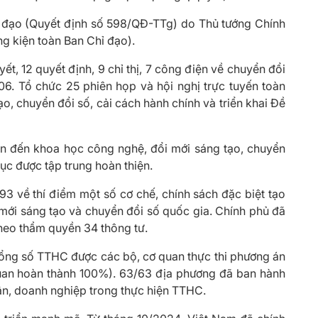
ỉ đạo (Quyết định số 598/QĐ-TTg) do Thủ tướng Chính
ng kiện toàn Ban Chỉ đạo).
ết, 12 quyết định, 9 chỉ thị, 7 công điện về chuyển đổi
 06. Tổ chức 25 phiên họp và hội nghị trực tuyến toàn
, chuyển đổi số, cải cách hành chính và triển khai Đề
uan đến khoa học công nghệ, đổi mới sáng tạo, chuyển
tục được tập trung hoàn thiện.
93 về thí điểm một số cơ chế, chính sách đặc biệt tạo
 mới sáng tạo và chuyển đổi số quốc gia. Chính phủ đã
heo thẩm quyền 34 thông tư.
ổng số TTHC được các bộ, cơ quan thực thi phương án
uan hoàn thành 100%). 63/63 địa phương đã ban hành
dân, doanh nghiệp trong thực hiện TTHC.