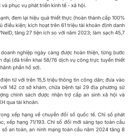
và phục vụ phát triển kinh tế - xã hội.
ạnh, đem lại hiệu quả thiết thực (hoàn thành cấp 100%
iều kiện; kích hoạt trên 61 triệu tài khoản định danh
VNeID, tăng 27 tiện ích so với năm 2023; làm sạch 45,7
, doanh nghiệp ngày càng được hoàn thiện, từng bước
đại (đã triển khai 58/76 dịch vụ công trực tuyến thiết
thành phần hồ sơ).
iện tử với trên 15,5 triệu thông tin công dân; đưa vào
(với 142 cơ sở khám, chữa bệnh tại 29 địa phương sử
ượng chính sách được nhận trợ cấp an sinh xã hội và
XH qua tài khoản.
ong xếp hạng về chuyển đổi số quốc tế. Chỉ số phát
c, xếp hạng 71/193. Chỉ số đổi mới sáng tạo toàn cầu
 số an toàn, an ninh mạng toàn cầu năm 2024 tăng 8