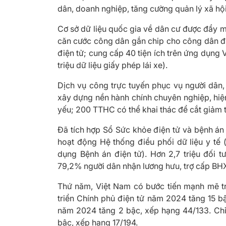
dân, doanh nghiệp, tăng cường quản lý xã hội 
Cơ sở dữ liệu quốc gia về dân cư được đẩy m
căn cước công dân gắn chip cho công dân đủ đ
điện tử; cung cấp 40 tiện ích trên ứng dụng 
triệu dữ liệu giấy phép lái xe).
Dịch vụ công trực tuyến phục vụ người dân
xây dựng nền hành chính chuyên nghiệp, hiện 
yếu; 200 TTHC có thể khai thác để cắt giảm 
Đã tích hợp Sổ Sức khỏe điện tử và bệnh án đ
hoạt động Hệ thống điều phối dữ liệu y tế 
dụng Bệnh án điện tử). Hơn 2,7 triệu đối t
79,2% người dân nhận lương hưu, trợ cấp BH
Thứ năm, Việt Nam có bước tiến mạnh mẽ tr
triển Chính phủ điện tử năm 2024 tăng 15 bậ
năm 2024 tăng 2 bậc, xếp hạng 44/133. Chỉ
bậc, xếp hạng 17/194.