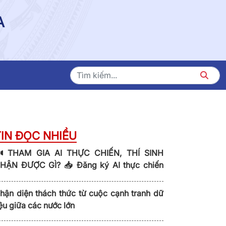
A
TIN ĐỌC NHIỀU
THAM GIA AI THỰC CHIẾN, THÍ SINH
HẬN ĐƯỢC GÌ? 📥 Đăng ký AI thực chiến
ại: thucchien.ai
hận diện thách thức từ cuộc cạnh tranh dữ
iệu giữa các nước lớn