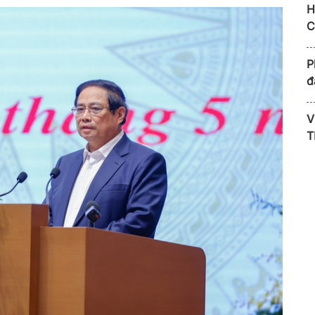
H
C
P
đ
V
T
L