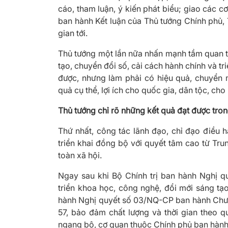
cáo, tham luận, ý kiến phát biểu; giao các cơ
ban hành Kết luận của Thủ tướng Chính phủ, T
gian tới.
Thủ tướng một lần nữa nhấn mạnh tầm quan t
tạo, chuyển đổi số, cải cách hành chính và t
được, nhưng làm phải có hiệu quả, chuyển 
quả cụ thể, lợi ích cho quốc gia, dân tộc, cho
Thủ tướng chỉ rõ những kết quả đạt được trong
Thứ nhất, công tác lãnh đạo, chỉ đạo điều hà
triển khai đồng bộ với quyết tâm cao từ Trun
toàn xã hội.
Ngay sau khi Bộ Chính trị ban hành Nghị 
triển khoa học, công nghệ, đổi mới sáng tạ
hành Nghị quyết số 03/NQ-CP ban hành Chươn
57, bảo đảm chất lượng và thời gian theo 
ngang bộ, cơ quan thuộc Chính phủ ban hành