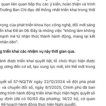
 quan liên quan tiếp thu các ý kiến, hoàn thiện và trình
rưởng Ban Chỉ đạo để thống nhất triển khai trong thời
rọng của phát triển khoa học công nghệ, đổi mới sáng
riển khai Đề án 06. Đây là những việc "không làm không
mạnh mẽ từ nhận thức thành hành động, mang lại kết
 nhân dân".
 triển khai các nhiệm vụ này thời gian qua.
nh được triển khai quyết liệt, tổ chức thực hiện được
g ương đến cơ sở, tạo xung lực mới, khí thế mới trong
quyết số 57-NQ/TW ngày 22/12/2024 về đột phá phát
o và chuyển đổi số, ngày 9/1/2025, Chính phủ đã ban
g trình hành động triển khai thực hiện Nghị quyết số
quy định (đã có 50/63 địa phương; 14/22 bộ, cơ quan
 Kế hoạch hành động thực hiện Nghị quyết).